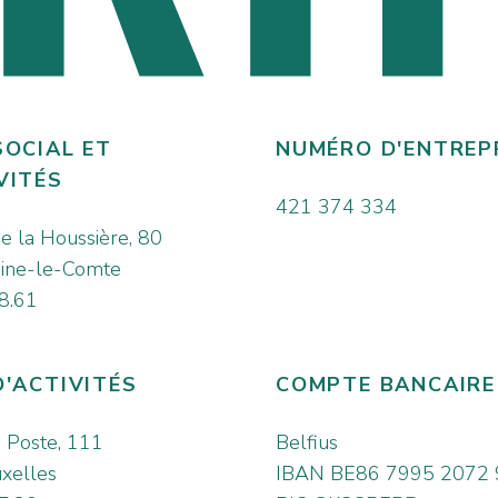
SOCIAL ET
NUMÉRO D'ENTREP
VITÉS
421 374 334
e la Houssière, 80
ine-le-Comte
8.61
D'ACTIVITÉS
COMPTE BANCAIRE
a Poste, 111
Belfius
xelles
IBAN BE86 7995 2072