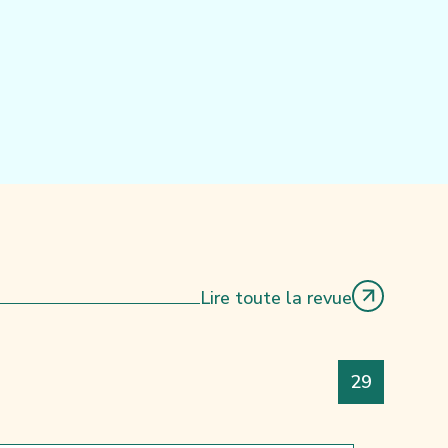
Lire toute la revue
Numéro
29